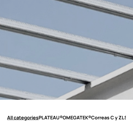
All categories
PLATEAU®
OMEGATEK®
Correas C y Z
LSF 