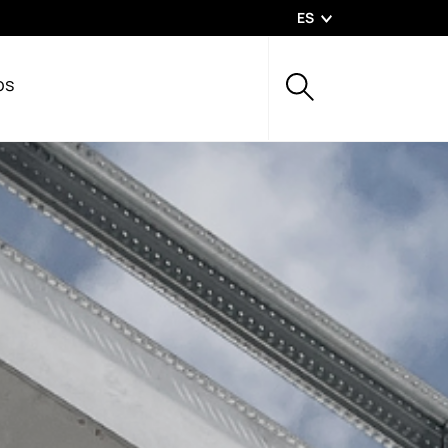
ES
os