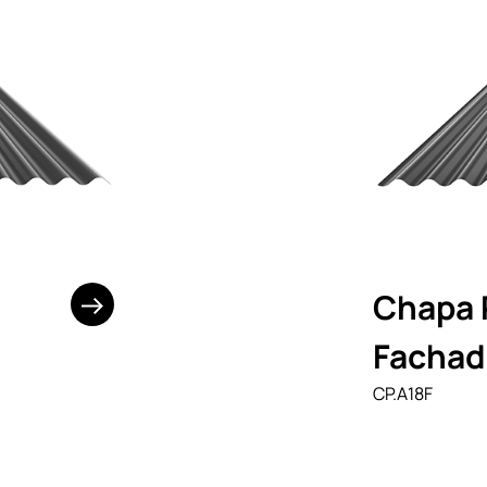
Chapa 
Fachad
CP.A18F