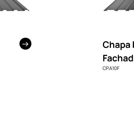
Chapa 
Fachad
CP.A10F