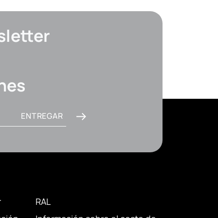
sletter
nes
ENTREGAR
r
RAL