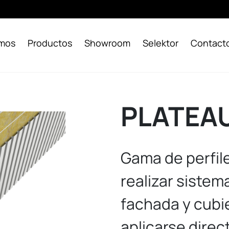
omos
Productos
Showroom
Selektor
Contact
PLATEAU
Gama de perfil
realizar siste
fachada y cubi
aplicarse direc