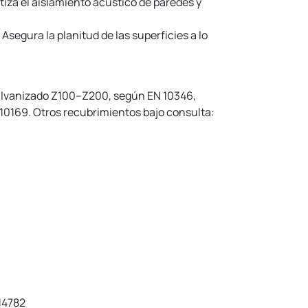
iza el aislamiento acústico de paredes y
egura la planitud de las superficies a lo
alvanizado Z100–Z200, según EN 10346,
10169. Otros recubrimientos bajo consulta:
.
14782