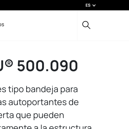
ES
os
® 500.090
es tipo bandeja para
mas autoportantes de
erta que pueden
tamente a la estructura