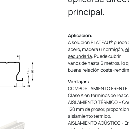
principal.
Aplicación:
A solución PLATEAU® puede a
acero, madera u hormigón,
e
secundaria
. Puede cubrir
vanos de hasta 6 metros, lo 
buena relación coste-rendim
Ventajas:
COMPORTAMIENTO FRENTE AL 
Clase A en términos de reacc
AISLAMIENTO TÉRMICO – Con 
120 mm de grosor, proporcion
aislamiento térmico.
AISLAMIENTO ACÚSTICO - En v