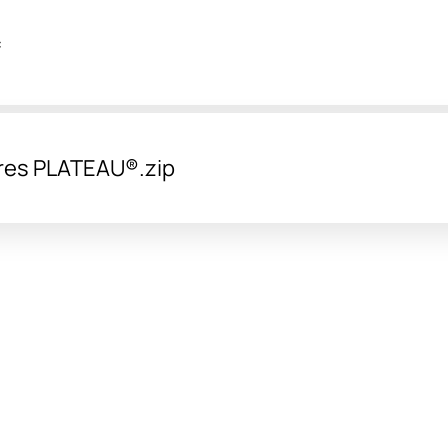
f
ures PLATEAU®.zip