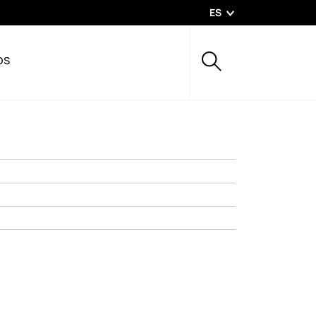
ES
os