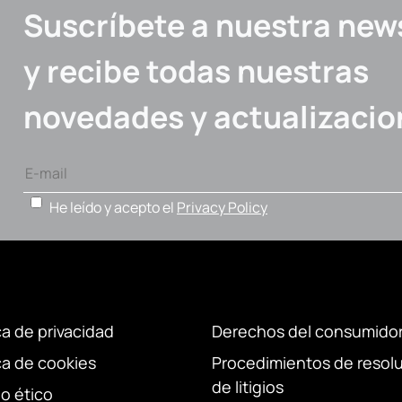
Suscríbete a nuestra new
y recibe todas nuestras
novedades y actualizacio
He leído y acepto el
Privacy Policy
ca de privacidad
Derechos del consumido
ica de cookies
Procedimientos de resol
de litigios
o ético