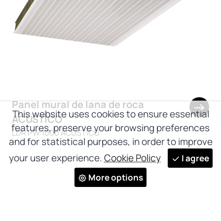
Panel mural de lana de roca
This website uses cookies to ensure essential
ACÚSTICO
features, preserve your browsing preferences
LDR PW 1000 ACÚSTICO
and for statistical purposes, in order to improve
your user experience.
Cookie Policy
I agree
More options