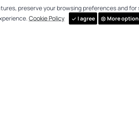
tures, preserve your browsing preferences and for s
xperience.
Cookie Policy
I agree
More option
Suscríbete a nuestra new
y recibe todas nuestras
novedades y actualizacio