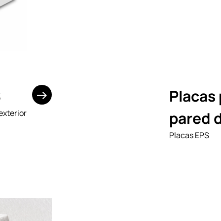
S
Placas 
exterior
pared 
Placas EPS