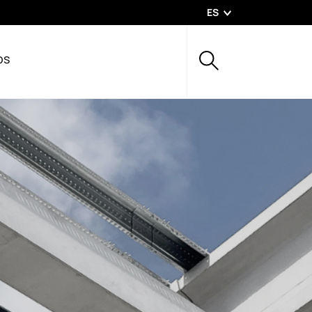
ES
os