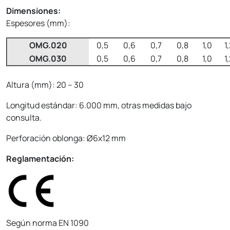
Dimensiones:
Espesores (mm):
OMG.020
0,5
0,6
0,7
0,8
1,0
1
OMG.030
0,5
0,6
0,7
0,8
1,0
1
Altura (mm): 20 – 30
Longitud estándar: 6.000 mm, otras medidas bajo
consulta.
Perforación oblonga: Ø6x12 mm
Reglamentación:
Según norma EN 1090