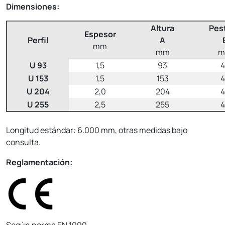
Dimensiones:
Altura
Pes
Espesor
Perfil
A
mm
mm
m
U 93
1,5
93
4
U 153
1,5
153
4
U 204
2,0
204
4
U 255
2,5
255
4
Longitud estándar: 6.000 mm, otras medidas bajo
consulta.
Reglamentación:
Según norma EN 1090