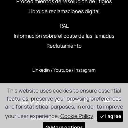
Procedimientos de resolución de litigios
Libro de reclamaciones digital
RAL
Información sobre el coste de las llamadas
Reclutamiento
Linkedin
/
Youtube
/
Instagram
This website uses cookies to ensure essential
features, preserve your browsing preferences
and for statistical purposes, in order to improve
your user experience.
Cookie Policy
I agree
©2026 361 Metal. All rights reserved.
More options