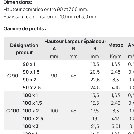
Dimensions:
Hauteur comprise entre 90 et 300 mm.
Épaisseur comprise entre 1,0 mm et 3,0 mm.
Gamme de profils :
Hauteur
Largeur
Épaisseur
Masse
Ar
Désignation
A
B
R
produit
mm
mm
mm
Kg/m
m²
90 x 1
18,5
1,63
0,
90 x 1.5
20,5
2,46
0,
C 90
90
45
90 x 2
22,5
3,3
0,
90 x 2.5
24,5
4,15
0,
100 x 1
13,5
1,63
0,
100 x 1.5
15,5
2,46
0,
C 100
100 x 2
100
45
17,5
3,3
0,
100 x 2.5
19
4,13
0,
100 x 3
21,5
5,01
0,
120 x 1
14,5
1,96
0,