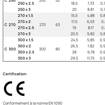
C 250
250
52
250 x 2.5
18,5
7,33
0,
250 x 3
20
8,81
0,
270 x 1.5
15,5
4,88
0,
270 x 2
17,5
6,53
0,
C 270
270
63
270 x 2.5
19
8,17
0,
270 x 3
20,5
9,82
0,
300 x 1.5
24,5
5,85
0,
300 x 2
26,5
7,82
0,
C 300
300
80
300 x 2.5
28
9,78
0,
300 x 3
29,5
11,75
0,
Certification:
Conformément à la norme EN 1090