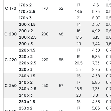
170 x 2
17
4,6
0,
C 170
170
52
170 x 2.5
18,5
5,76
0,
170 x 3
21
6,97
0,
200 x 1.5
14
3,67
0,
200 x 2
16
4,92
0,
C 200
200
48
200 x 2.5
17,5
6,15
0,
200 x 3
20
7,44
0,
220 x 1.5
17
4,38
0,
220 x 2
19
5,86
0,
C 220
220
65
220 x 2.5
20,5
7,33
0,
220 x 3
23
8,85
0,
240 x 1.5
15
4,38
0,
240 x 2
17
5,86
0,
C 240
240
57
240 x 2.5
18,5
7,33
0,
240 x 3
20
8,81
0,
250 x 1.5
15
4,38
0,
250 x 2
17
5,86
0,