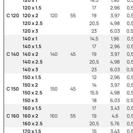
120 x 1.5
17
2,96
0,
C 120
120 x 2
120
55
19
3,97
0,
120 x 2.5
20,5
4,98
0,
120 x 3
23
6,03
0,
140 x 1
14,5
1,96
0,
140 x 1.5
17
2,96
0,
C 140
140 x 2
140
45
19
3,97
0,
140 x 2.5
20,5
4,98
0,
140 x 3
23
6,03
0,
150 x 1.5
12
2,96
0,
150 x 2
14
3,97
0,
C 150
150
45
150 x 2.5
15,5
4,98
0,
150 x 3
18
6,03
0,
160 x 1.5
17
3,43
0,
C 160
160 x 2
160
55
19
4,6
0,
160 x 2.5
20,5
5,76
0,
170 x 1.5
15
3,43
0,