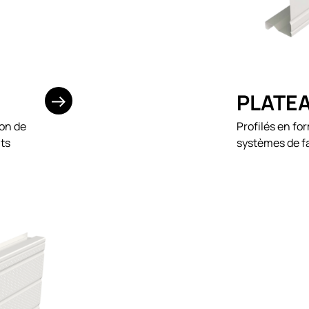
PLATEA
ion de
Profilés en fo
nts
systèmes de fa