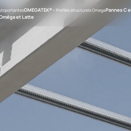
OMEGATEK® -
Pannes C e
autoportantes
Profilés structurels Omega
 Oméga et Latte