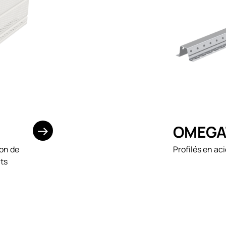
OMEGA
ion de
Profilés en aci
nts