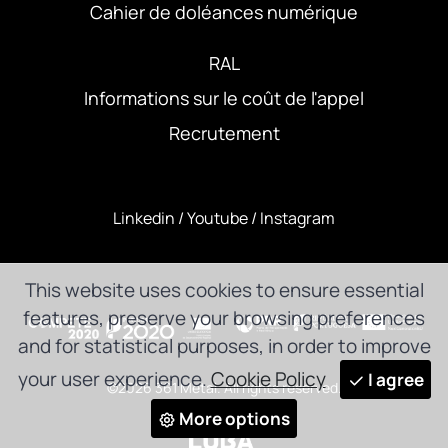
Cahier de doléances numérique
RAL
Informations sur le coût de l'appel
Recrutement
Linkedin
/
Youtube
/
Instagram
This website uses cookies to ensure essential
features, preserve your browsing preferences
and for statistical purposes, in order to improve
your user experience.
Cookie Policy
I agree
©2026 361 Metal. All rights reserved.
More options