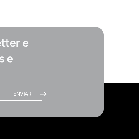
tter e
s e
ENVIAR