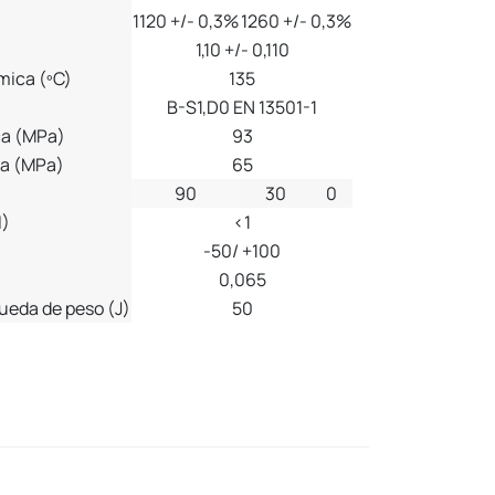
1120 +/- 0,3%
1260 +/- 0,3%
1,10 +/- 0,110
mica (ºC)
135
B-S1,D0 EN 13501-1
ca (MPa)
93
ra (MPa)
65
90
30
0
I)
<1
-50/ +100
0,065
ueda de peso (J)
50