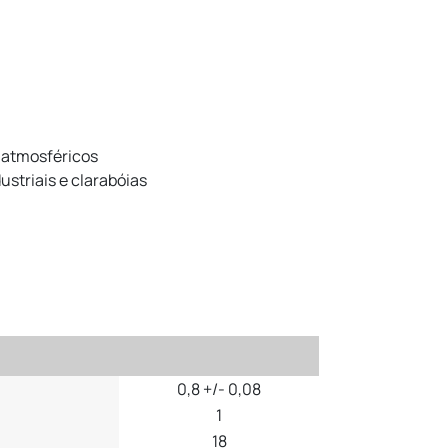
 atmosféricos
ustriais e clarabóias
0,8 +/- 0,08
1
18