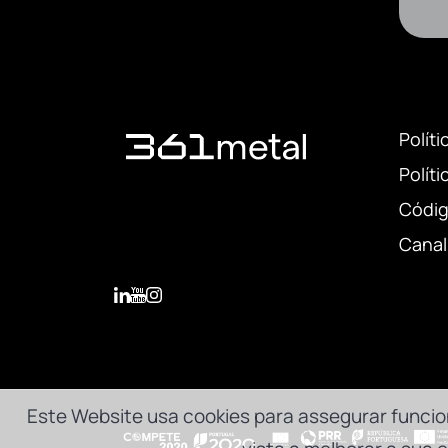
Políti
Polít
Códig
Canal
Este Website usa cookies para assegurar funcio