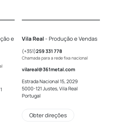
ução e
Vila Real
- Produção e Vendas
(+351)
259 331 778
Chamada para a rede fixa nacional
al
vilareal@361metal.com
Estrada Nacional 15, 2029
5000-121 Justes, Vila Real
1
Portugal
Obter direções