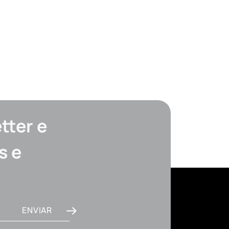
tter e
s e
ENVIAR