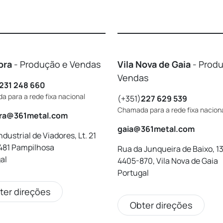
bra
- Produção e Vendas
Vila Nova de Gaia
- Prod
Vendas
231 248 660
 para a rede fixa nacional
(+351)
227 629 539
Chamada para a rede fixa nacion
ra@361metal.com
gaia@361metal.com
dustrial de Viadores, Lt. 21
481 Pampilhosa
Rua da Junqueira de Baixo, 13
al
4405-870, Vila Nova de Gaia
Portugal
ter direções
Obter direções