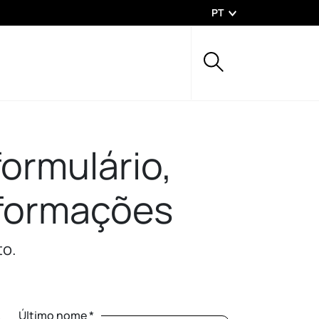
PT
ormulário,
nformações
to.
Último nome *