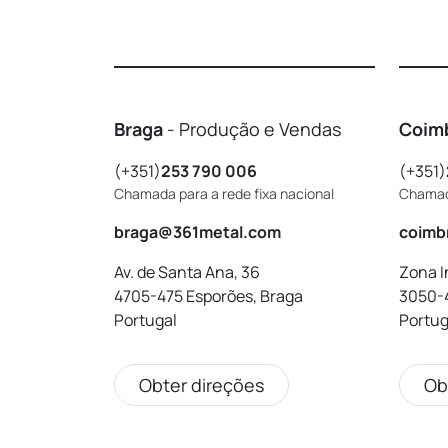
Braga
- Produção e Vendas
Coim
(+351)
253 790 006
(+351)
Chamada para a rede fixa nacional
Chamada
braga@361metal.com
coimb
Av. de Santa Ana, 36
Zona In
4705-475 Esporões, Braga
3050-
Portugal
Portug
Obter direções
Ob