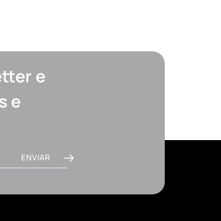
tter e
s e
ENVIAR