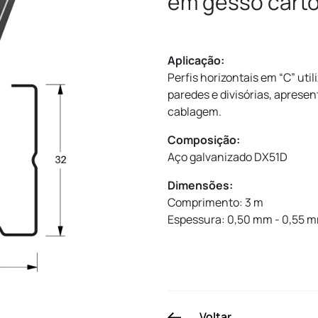
em gesso cart
Aplicação:
Perfis horizontais em “C” ut
paredes e divisórias, aprese
cablagem.
Composição:
Aço galvanizado DX51D
Dimensões:
Comprimento: 3 m
Espessura: 0,50 mm - 0,55 
Voltar