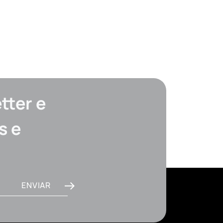
tter e
s e
ENVIAR