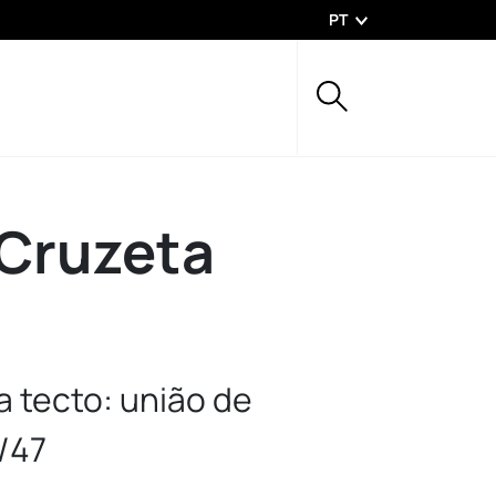
PT
 Cruzeta
a tecto: união de
/47