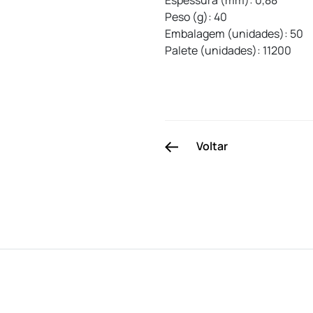
Espessura (mm): 0,88
Peso (g): 40
Embalagem (unidades): 50
Palete (unidades): 11200
Voltar