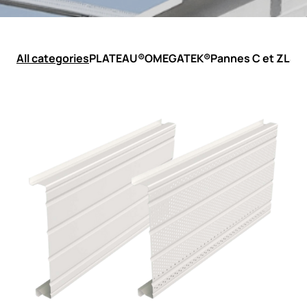
All categories
PLATEAU®
OMEGATEK®
Pannes C et Z
LSF 