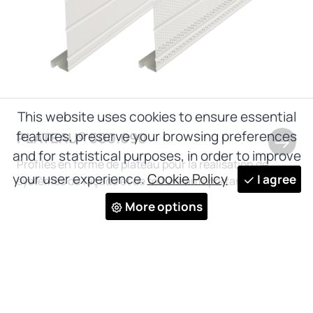
This website uses cookies to ensure essential
features, preserve your browsing preferences
PLATEAU® 500.090
and for statistical purposes, in order to improve
Profilés en forme de plateau pour la réalisation de
your user experience.
Cookie Policy
I agree
systèmes de façade et de toiture autoportants
More options