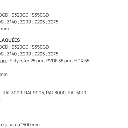
80GD ; S320GD ; S350GD
00 ; Z140 ; Z200 ; Z225 ; Z275
0 mm
ÉLAQUÉES
80GD ; S320GD ; S350GD
00 ; Z140 ; Z200 ; Z225 ; Z275
ture
: Polyester 25 μm ; PVDF 35 μm ; HDX 55
0 mm
, RAL 3009, RAL 9005, RAL 3000, RAL 5010,
5
ure jusqu’à 1500 mm