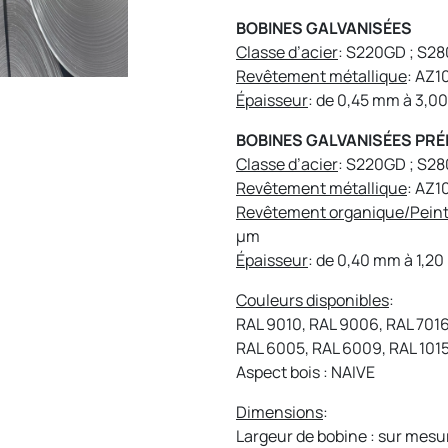
BOBINES GALVANISÉES
Classe d’acier
: S220GD ; S2
Revêtement métallique
: AZ1
Épaisseur
: de 0,45 mm à 3,0
BOBINES GALVANISÉES PR
Classe d’acier
: S220GD ; S2
Revêtement métallique
: AZ1
Revêtement organique/Pein
μm
Épaisseur
: de 0,40 mm à 1,2
Couleurs disponibles
:
RAL 9010, RAL 9006, RAL 7016
RAL 6005, RAL 6009, RAL 101
Aspect bois : NAIVE
Dimensions
:
Largeur de bobine : sur mes