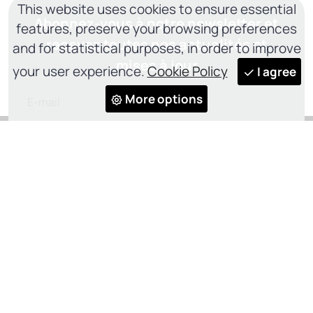
This website uses cookies to ensure essential
Abonnez-vous à notre newsletter et
features, preserve your browsing preferences
recevez toutes nos actualités et
and for statistical purposes, in order to improve
mises à jour
your user experience.
Cookie Policy
I agree
More options
SOUMETTRE
J'ai lu et j'accepte les
Privacy Policy