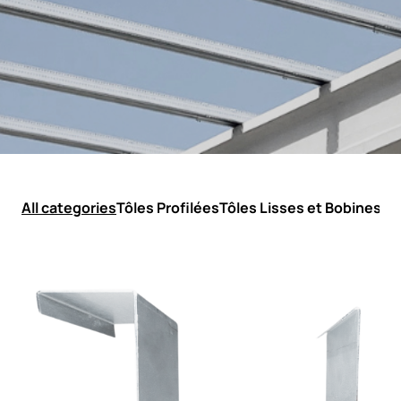
All categories
Tôles Profilées
Tôles Lisses et Bobines
Tô