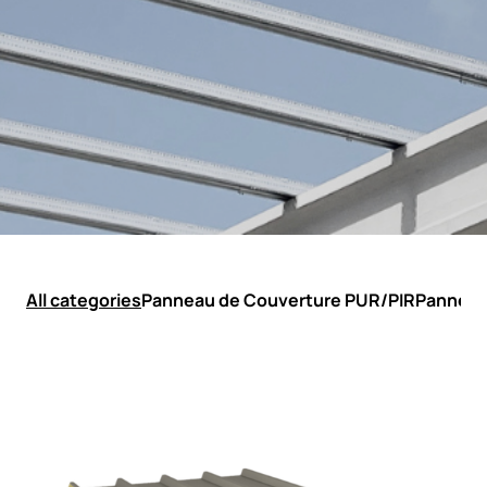
All categories
Panneau de Couverture PUR/PIR
Panneau