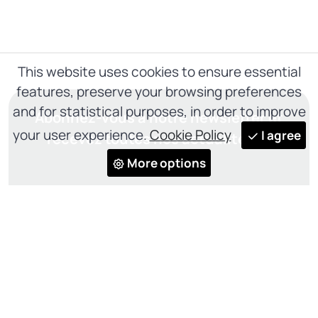
This website uses cookies to ensure essential
features, preserve your browsing preferences
and for statistical purposes, in order to improve
Abonnez-vous à notre newsletter et
your user experience.
Cookie Policy
I agree
recevez toutes nos actualités et
mises à jour
More options
SOUMETTRE
J'ai lu et j'accepte les
Privacy Policy