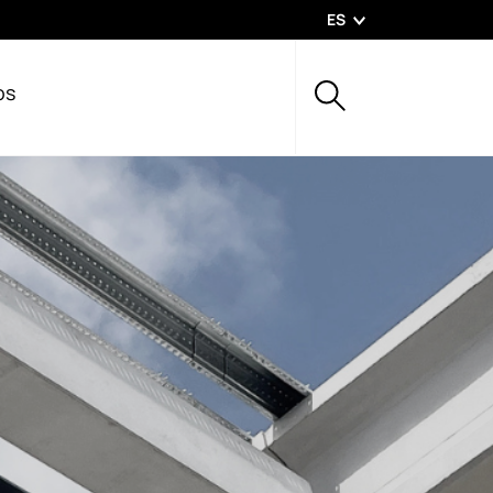
ES
os