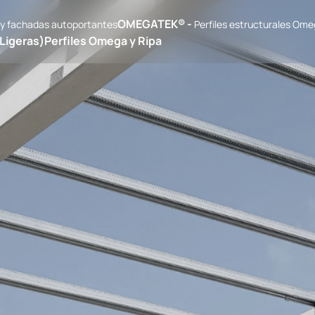
OMEGATEK® -
s y fachadas autoportantes
Perfiles estructurales Om
 Ligeras)
Perfiles Omega y Ripa