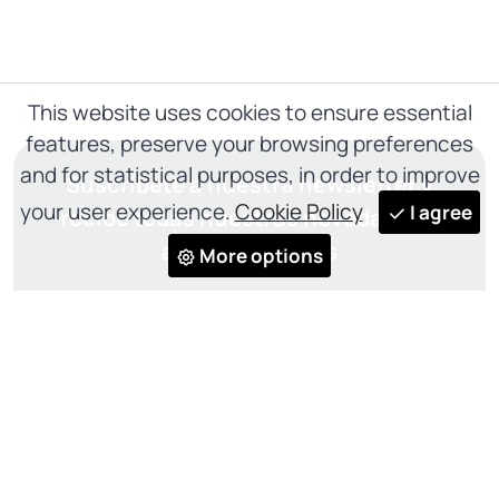
This website uses cookies to ensure essential
features, preserve your browsing preferences
and for statistical purposes, in order to improve
Suscríbete a nuestra newsletter y
your user experience.
Cookie Policy
I agree
recibe todas nuestras novedades y
actualizaciones
More options
ENTREGAR
He leído y acepto el
Privacy Policy