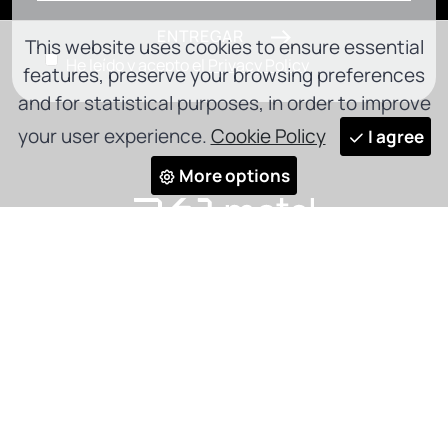
ENTREGAR
This website uses cookies to ensure essential
He leído y acepto el
Privacy Policy
features, preserve your browsing preferences
and for statistical purposes, in order to improve
your user experience.
Cookie Policy
I agree
More options
Política de privacidad
Política de cookies
Código ético
Canal de Denuncia