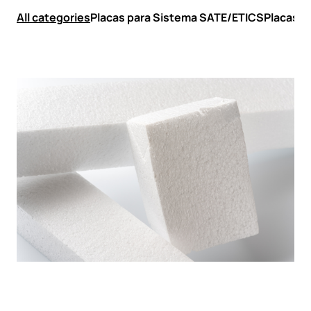
All categories
Placas para Sistema SATE/ETICS
Placas d