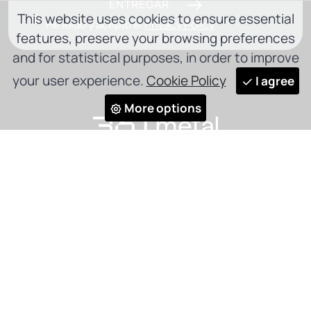
ENTREGAR
This website uses cookies to ensure essential
He leído y acepto el
Privacy Policy
features, preserve your browsing preferences
and for statistical purposes, in order to improve
your user experience.
Cookie Policy
I agree
More options
Política de privacidad
Política de cookies
Código ético
Canal de Denuncia
Derechos del consumidor