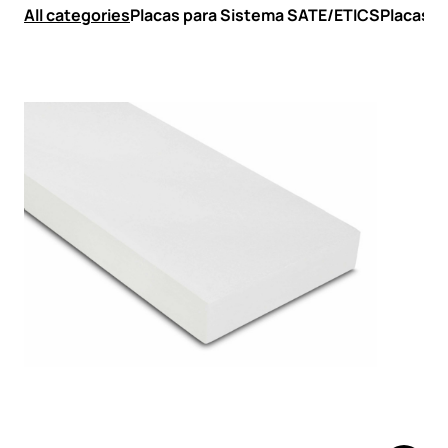
All categories
Placas para Sistema SATE/ETICS
Placas d