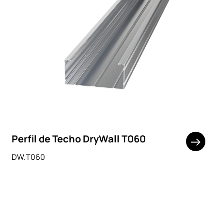
Perfil de Techo DryWall T060
DW.T060